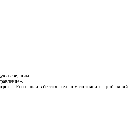
щую перед ним.
травление».
отреть... Его нашли в бессознательном состоянии. Прибывший