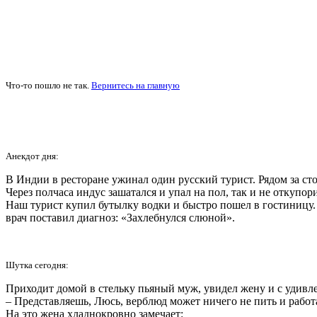
Что-то пошло не так.
Вернитесь на главную
Анекдот дня:
В Индии в ресторане ужинал один русский турист. Рядом за сто
Через полчаса индус зашатался и упал на пол, так и не откупо
Наш турист купил бутылку водки и быстро пошел в гостиницу. 
врач поставил диагноз: «Захлебнулся слюной».
Шутка сегодня:
Приходит домой в стельку пьяный муж, увидел жену и с удивл
– Представляешь, Люсь, верблюд может ничего не пить и работа
На это жена хладнокровно замечает: