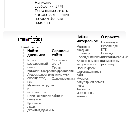
Написано
сообщений: 1779
Популярные отчеты:
кто смотрел дневник
по каким фразам
приходят
Найти
О проекте
интересное
На главную
Версия для
Рейтинги:
LiveInternet
КПК
сводная
Найти
Сервисы
страница
Помощь
дневники
сайта
Cообщения:популярные,читаемые
Контакты
Ищите:
Оцени моё
Видео:популярное
Разместить
расширенный
фото?
за день,новое
рекламу
поиск
Тесты
Новые фото:
Каталоги:география,профессия
Открытки
фотографы,весь
Лидеры:дневники,
Знакомства
сайт
сообщества,
Одноклассники
Музыка:
rss
популярная,самая
Музыканты:группы
новая
и
Тесты: за
исполнители
месяц,весь
Новички:список,рейтинг
каталог
опекунов
Красивые
люди:
девушки,мужчины