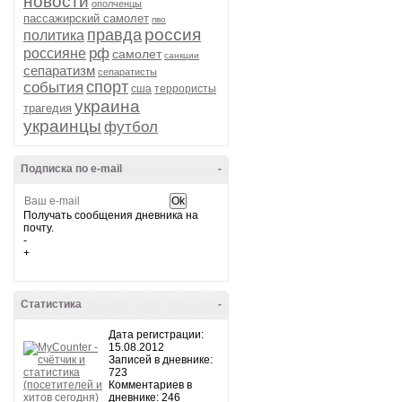
новости
ополченцы
пассажирский самолет
пво
россия
правда
политика
рф
россияне
самолет
санкции
сепаратизм
сепаратисты
спорт
события
сша
террористы
украина
трагедия
украинцы
футбол
Подписка по e-mail
-
Получать сообщения дневника на
почту.
-
+
Статистика
-
Дата регистрации:
15.08.2012
Записей в дневнике:
723
Комментариев в
дневнике: 246