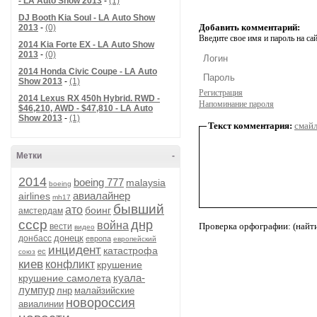
- LA Auto Show 2013
-
(1)
DJ Booth Kia Soul - LA Auto Show
Добавить комментарий:
2013
-
(0)
Введите свое имя и пароль на сай
2014 Kia Forte EX - LA Auto Show
2013
-
(0)
2014 Honda Civic Coupe - LA Auto
Show 2013
-
(1)
Регистрация
2014 Lexus RX 450h Hybrid. RWD -
Напоминание пароля
$46,210, AWD - $47,810 - LA Auto
Show 2013
-
(1)
Текст комментария:
смай
Метки
-
2014
boeing 777
malaysia
boeing
авиалайнер
airlines
mh17
бывший
ато
боинг
амстердам
ссср
днр
война
Проверка орфографии: (найт
вести
видео
донецк
донбасс
европа
европейский
инцидент
катастрофа
ес
союз
киев
конфликт
крушение
куала-
крушение самолета
лумпур
лнр
малайзийские
новороссия
авиалинии