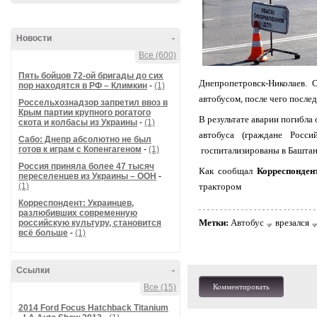
Новости
-
Все (600)
Пять бойцов 72-ой бригады до сих
Днепропетровск-Николаев. О
пор находятся в РФ – Климкин
-
(1)
автобусом, после чего после
Россельхознадзор запретил ввоз в
Крым партии крупного рогатого
В результате аварии погибла
скота и колбасы из Украины
-
(1)
автобуса (граждане Росс
Сабо: Днепр абсолютно не был
готов к играм с Копенгагеном
-
(1)
госпитализированы в Баштан
Россия приняла более 47 тысяч
Как сообщал
Корреспондент
переселенцев из Украины – ООН
-
(1)
трактором
Корреспондент: Украинцев,
разлюбивших современную
Метки:
Автобус
врезался
российскую культуру, становится
всё больше
-
(1)
Ссылки
-
Все (15)
Комментировать
2014 Ford Focus Hatchback Titanium